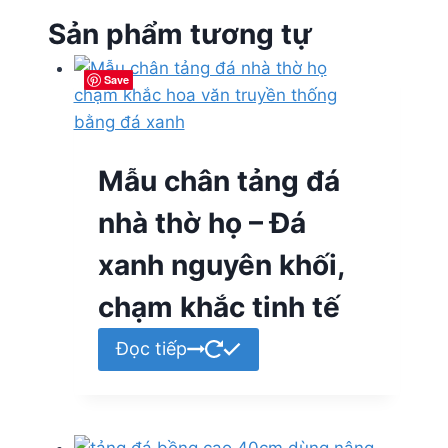
Sản phẩm tương tự
Save
Save
Save
Save
Mẫu chân tảng đá
nhà thờ họ – Đá
xanh nguyên khối,
chạm khắc tinh tế
Đọc tiếp