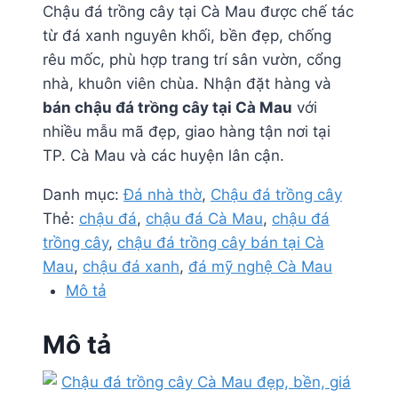
Chậu đá trồng cây tại Cà Mau được chế tác
từ đá xanh nguyên khối, bền đẹp, chống
rêu mốc, phù hợp trang trí sân vườn, cổng
nhà, khuôn viên chùa. Nhận đặt hàng và
bán chậu đá trồng cây tại Cà Mau
với
nhiều mẫu mã đẹp, giao hàng tận nơi tại
TP. Cà Mau và các huyện lân cận.
Danh mục:
Đá nhà thờ
,
Chậu đá trồng cây
Thẻ:
chậu đá
,
chậu đá Cà Mau
,
chậu đá
trồng cây
,
chậu đá trồng cây bán tại Cà
Mau
,
chậu đá xanh
,
đá mỹ nghệ Cà Mau
Mô tả
Mô tả