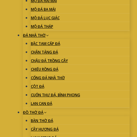
MỘ ĐÁ HAI MÁI
MỘ ĐÁ BA MÁI
MỘ ĐÁ LỤC GIÁC
MỘ ĐÁ THÁP
ĐÁ NHÀ THỜ
BẬC TAM CẤP ĐÁ
CHÂN TẢNG ĐÁ
CHẬU ĐÁ TRỒNG CÂY
CHIẾU RỒNG ĐÁ
CỔNG ĐÁ NHÀ THỜ
CỘT ĐÁ
CUỐN THƯ ĐÁ, BÌNH PHONG
LAN CAN ĐÁ
ĐỒ THỜ ĐÁ
BÀN THỜ ĐÁ
CÂY HƯƠNG ĐÁ