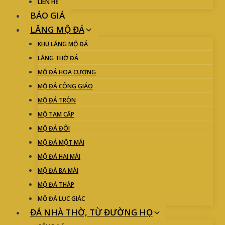
LIÊN HỆ
BÁO GIÁ
LĂNG MỘ ĐÁ
KHU LĂNG MỘ ĐÁ
LĂNG THỜ ĐÁ
MỘ ĐÁ HOA CƯƠNG
MỘ ĐÁ CÔNG GIÁO
MỘ ĐÁ TRÒN
MỘ TAM CẤP
MỘ ĐÁ ĐÔI
MỘ ĐÁ MỘT MÁI
MỘ ĐÁ HAI MÁI
MỘ ĐÁ BA MÁI
MỘ ĐÁ THÁP
MỘ ĐÁ LỤC GIÁC
ĐÁ NHÀ THỜ, TỪ ĐƯỜNG HỌ