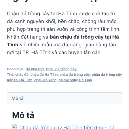
Chậu đá trồng cây tại Hà Tĩnh được chế tác từ
đá xanh nguyên khối, bền chắc, chống rêu mốc,
phù hợp trang trí sân vườn và công trình tâm linh.
Nhận đặt hàng và
bán chậu đá trồng cây tại Hà
Tĩnh
với nhiều mẫu mã đa dạng, giao hàng tận
nơi tại TP. Hà Tĩnh và các huyện lân cận.
Danh mục:
Đá nhà thờ
,
Chậu đá trồng cây
Thẻ:
chậu đá
,
chậu đá Hà Tĩnh
,
chậu đá trồng cây
,
chậu đá trồng cây
bán tại Hà Tĩnh
,
chậu đá xanh
,
đá mỹ nghệ Hà Tĩnh
Mô tả
Mô tả