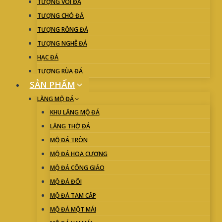
TƯỢNG VOI ĐÁ
TƯỢNG CHÓ ĐÁ
TƯỢNG RỒNG ĐÁ
TƯỢNG NGHÊ ĐÁ
HẠC ĐÁ
TƯỢNG RÙA ĐÁ
SẢN PHẨM
LĂNG MỘ ĐÁ
KHU LĂNG MỘ ĐÁ
LĂNG THỜ ĐÁ
MỘ ĐÁ TRÒN
MỘ ĐÁ HOA CƯƠNG
MỘ ĐÁ CÔNG GIÁO
MỘ ĐÁ ĐÔI
MỘ ĐÁ TAM CẤP
MỘ ĐÁ MỘT MÁI