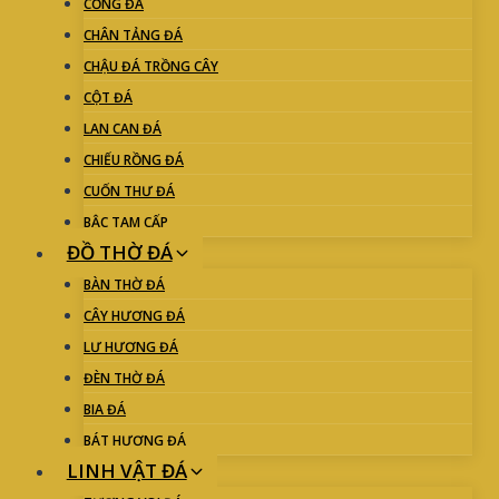
CỔNG ĐÁ
CHÂN TẢNG ĐÁ
CHẬU ĐÁ TRỒNG CÂY
CỘT ĐÁ
LAN CAN ĐÁ
CHIẾU RỒNG ĐÁ
CUỐN THƯ ĐÁ
BẬC TAM CẤP
ĐỒ THỜ ĐÁ
BÀN THỜ ĐÁ
CÂY HƯƠNG ĐÁ
LƯ HƯƠNG ĐÁ
ĐÈN THỜ ĐÁ
BIA ĐÁ
BÁT HƯƠNG ĐÁ
LINH VẬT ĐÁ