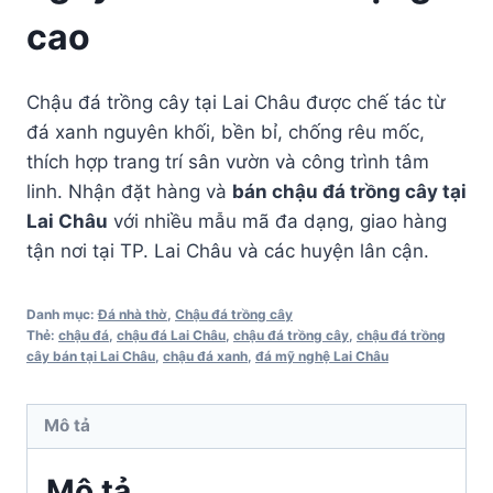
cao
Chậu đá trồng cây tại Lai Châu được chế tác từ
đá xanh nguyên khối, bền bỉ, chống rêu mốc,
thích hợp trang trí sân vườn và công trình tâm
linh. Nhận đặt hàng và
bán chậu đá trồng cây tại
Lai Châu
với nhiều mẫu mã đa dạng, giao hàng
tận nơi tại TP. Lai Châu và các huyện lân cận.
Danh mục:
Đá nhà thờ
,
Chậu đá trồng cây
Thẻ:
chậu đá
,
chậu đá Lai Châu
,
chậu đá trồng cây
,
chậu đá trồng
cây bán tại Lai Châu
,
chậu đá xanh
,
đá mỹ nghệ Lai Châu
Mô tả
Mô tả