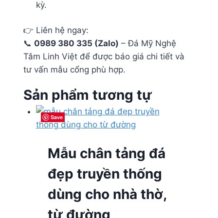
kỳ.
👉 Liên hệ ngay:
📞
0989 380 335 (Zalo)
– Đá Mỹ Nghệ
Tâm Linh Việt để được báo giá chi tiết và
tư vấn mẫu cổng phù hợp.
Sản phẩm tương tự
Save
Save
Save
Save
Mẫu chân tảng đá
đẹp truyền thống
dùng cho nhà thờ,
từ đường