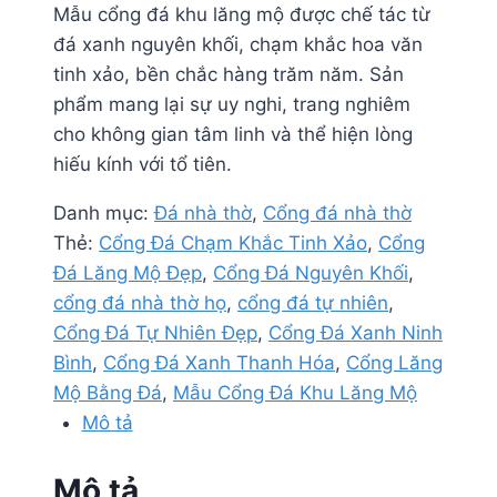
Mẫu cổng đá khu lăng mộ được chế tác từ
đá xanh nguyên khối, chạm khắc hoa văn
tinh xảo, bền chắc hàng trăm năm. Sản
phẩm mang lại sự uy nghi, trang nghiêm
cho không gian tâm linh và thể hiện lòng
hiếu kính với tổ tiên.
Danh mục:
Đá nhà thờ
,
Cổng đá nhà thờ
Thẻ:
Cổng Đá Chạm Khắc Tinh Xảo
,
Cổng
Đá Lăng Mộ Đẹp
,
Cổng Đá Nguyên Khối
,
cổng đá nhà thờ họ
,
cổng đá tự nhiên
,
Cổng Đá Tự Nhiên Đẹp
,
Cổng Đá Xanh Ninh
Bình
,
Cổng Đá Xanh Thanh Hóa
,
Cổng Lăng
Mộ Bằng Đá
,
Mẫu Cổng Đá Khu Lăng Mộ
Mô tả
Mô tả