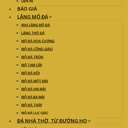
LIÊN HỆ
BÁO GIÁ
LĂNG MỘ ĐÁ
KHU LĂNG MỘ ĐÁ
LĂNG THỜ ĐÁ
MỘ ĐÁ HOA CƯƠNG
MỘ ĐÁ CÔNG GIÁO
MỘ ĐÁ TRÒN
MỘ TAM CẤP
MỘ ĐÁ ĐÔI
MỘ ĐÁ MỘT MÁI
MỘ ĐÁ HAI MÁI
MỘ ĐÁ BA MÁI
MỘ ĐÁ THÁP
MỘ ĐÁ LỤC GIÁC
ĐÁ NHÀ THỜ, TỪ ĐƯỜNG HỌ