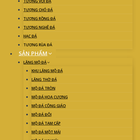
TƯỢNG VOI ĐÁ
TƯỢNG CHÓ ĐÁ
TƯỢNG RỒNG ĐÁ
TƯỢNG NGHÊ ĐÁ
HẠC ĐÁ
TƯỢNG RÙA ĐÁ
SẢN PHẨM
LĂNG MỘ ĐÁ
KHU LĂNG MỘ ĐÁ
LĂNG THỜ ĐÁ
MỘ ĐÁ TRÒN
MỘ ĐÁ HOA CƯƠNG
MỘ ĐÁ CÔNG GIÁO
MỘ ĐÁ ĐÔI
MỘ ĐÁ TAM CẤP
MỘ ĐÁ MỘT MÁI