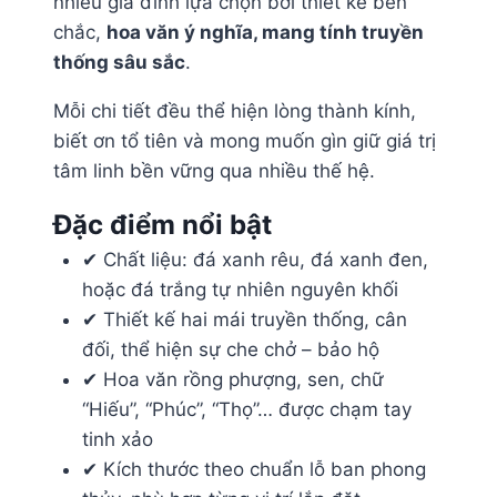
nhiều gia đình lựa chọn bởi thiết kế bền
chắc,
hoa văn ý nghĩa, mang tính truyền
thống sâu sắc
.
Mỗi chi tiết đều thể hiện lòng thành kính,
biết ơn tổ tiên và mong muốn gìn giữ giá trị
tâm linh bền vững qua nhiều thế hệ.
Đặc điểm nổi bật
✔ Chất liệu: đá xanh rêu, đá xanh đen,
hoặc đá trắng tự nhiên nguyên khối
✔ Thiết kế hai mái truyền thống, cân
đối, thể hiện sự che chở – bảo hộ
✔ Hoa văn rồng phượng, sen, chữ
“Hiếu”, “Phúc”, “Thọ”… được chạm tay
tinh xảo
✔ Kích thước theo chuẩn lỗ ban phong