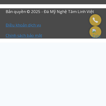
Bản quyền © 2025 - Đá Mỹ Nghệ Tâm Linh Việt
Điều khoản dịch vụ
Chính sách bảo mật
Trang Chủ
Toggle
Bài Viết
child
Giới Thiệu
menu
Liên Hệ
Báo Giá
Toggle
Lăng Mộ Đá
child
Khu Lăng Mộ Đá
menu
Lăng Thờ Đá
Mộ Đá Hoa Cương