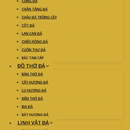
CỔNG ĐÁ
CHÂN TẢNG ĐÁ
CHẬU ĐÁ TRỒNG CÂY
CỘT ĐÁ
LAN CAN ĐÁ
CHIẾU RỒNG ĐÁ
CUỐN THƯ ĐÁ
BẬC TAM CẤP
ĐỒ THỜ ĐÁ
BÀN THỜ ĐÁ
CÂY HƯƠNG ĐÁ
LƯ HƯƠNG ĐÁ
ĐÈN THỜ ĐÁ
BIA ĐÁ
BÁT HƯƠNG ĐÁ
LINH VẬT ĐÁ