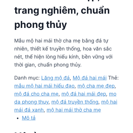
trang nghiêm, chuẩn
phong thủy
Mẫu mộ hai mái thờ cha mẹ bằng đá tự
nhiên, thiết kế truyền thống, hoa văn sắc
nét, thể hiện lòng hiếu kính, bền vững với
thời gian, chuẩn phong thủy.
Danh mục:
Lăng mộ đá
,
Mộ đá hai mái
Thẻ:
mẫu mộ hai mái hiếu đạo
,
mộ cha mẹ đẹp
,
mộ đá cho cha mẹ
,
mộ đá hai mái đẹp
,
mo
da phong thuy
,
mộ đá truyền thống
,
mộ hai
mái đá xanh
,
mộ hai mái thờ cha mẹ
Mô tả