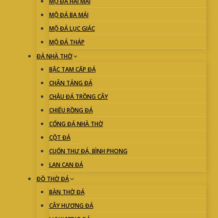
MỘ ĐÁ HAI MÁI
MỘ ĐÁ BA MÁI
MỘ ĐÁ LỤC GIÁC
MỘ ĐÁ THÁP
ĐÁ NHÀ THỜ
BẬC TAM CẤP ĐÁ
CHÂN TẢNG ĐÁ
CHẬU ĐÁ TRỒNG CÂY
CHIẾU RỒNG ĐÁ
CỔNG ĐÁ NHÀ THỜ
CỘT ĐÁ
CUỐN THƯ ĐÁ, BÌNH PHONG
LAN CAN ĐÁ
ĐỒ THỜ ĐÁ
BÀN THỜ ĐÁ
CÂY HƯƠNG ĐÁ